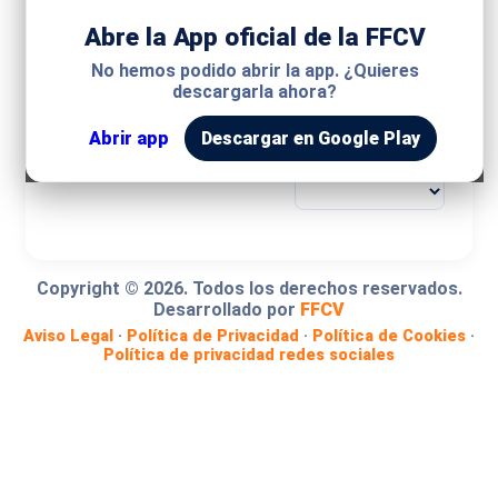
Abre la App oficial de la FFCV
MODALIDAD
No hemos podido abrir la app. ¿Quieres
descargarla ahora?
COMPETICIÓN
Abrir app
Descargar en Google Play
GRUPO
Copyright ©
2026
. Todos los derechos reservados.
Desarrollado por
FFCV
Aviso Legal
·
Política de Privacidad
·
Política de Cookies
·
Política de privacidad redes sociales